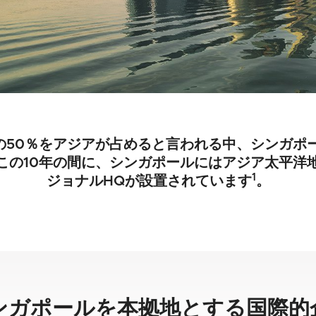
Pの50％をアジアが占めると言われる中、シンガ
この10年の間に、シンガポールにはアジア太平洋
1
ジョナルHQが設置されています
。
ンガポールを本拠地とする国際的