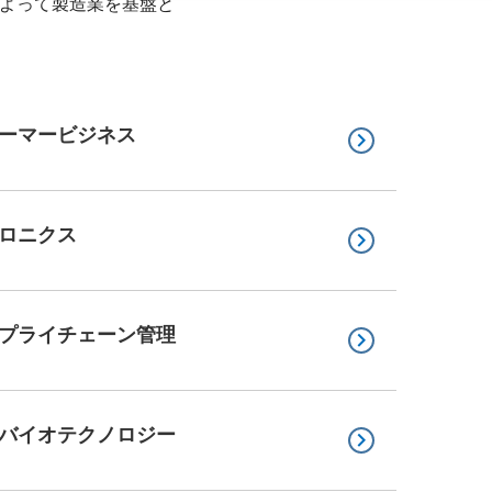
よって製造業を基盤と
ーマービジネス
keyboard_arrow_right
ロニクス
keyboard_arrow_right
プライチェーン管理
keyboard_arrow_right
バイオテクノロジー
keyboard_arrow_right