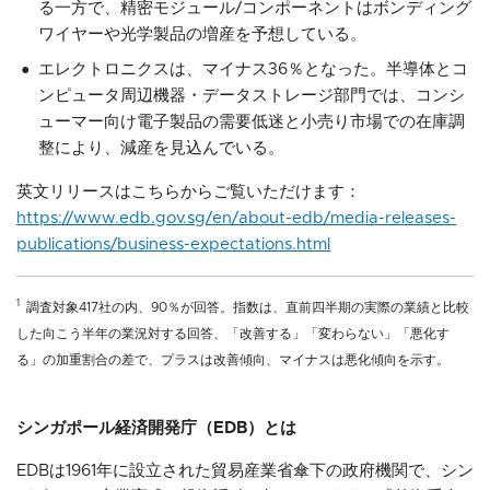
る一方で、精密モジュール/コンポーネントはボンディング
ワイヤーや光学製品の増産を予想している。
エレクトロニクスは、マイナス36％となった。半導体とコ
ンピュータ周辺機器・データストレージ部門では、コンシ
ューマー向け電子製品の需要低迷と小売り市場での在庫調
整により、減産を見込んでいる。
英文リリースはこちらからご覧いただけます：
https://www.edb.gov.sg/en/about-edb/media-releases-
publications/business-expectations.html
1
調査対象417社の内、90％が回答。指数は、直前四半期の実際の業績と比較
した向こう半年の業況対する回答、「改善する」「変わらない」「悪化す
る」の加重割合の差で、プラスは改善傾向、マイナスは悪化傾向を示す。
シンガポール経済開発庁（EDB）とは
EDBは1961年に設立された貿易産業省傘下の政府機関で、シン