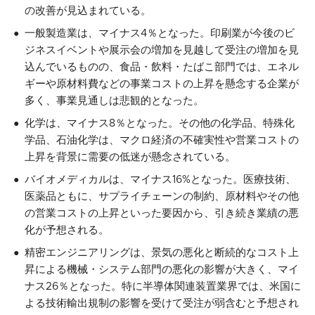
の改善が見込まれている。
一般製造業は、マイナス4％となった。印刷業が今後のビ
ジネスイベントや展示会の増加を見越して受注の増加を見
込んでいるものの、食品・飲料・たばこ部門では、エネル
ギーや原材料費などの事業コストの上昇を懸念する企業が
多く、事業見通しは悲観的となった。
化学は、マイナス8％となった。その他の化学品、特殊化
学品、石油化学は、マクロ経済の不確実性や営業コストの
上昇を背景に需要の低迷が懸念されている。
バイオメディカルは、マイナス16%となった。医療技術、
医薬品ともに、サプライチェーンの制約、原材料やその他
の営業コストの上昇といった要因から、引き続き業績の悪
化が予想される。
精密エンジニアリングは、景気の悪化と断続的なコスト上
昇による機械・システム部門の悪化の影響が大きく、マイ
ナス26％となった。特に半導体関連装置業界では、米国に
よる技術輸出規制の影響を受けて受注が弱含むと予想され