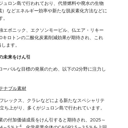
ジュロン島で行われており、代替燃料や廃水の生物
貯蔵）などエネルギー効率や新たな脱炭素化方法などに
す。
独エボニック、エクソンモービル、仏エア・リキー
40キロトンの二酸化炭素削減効果が期待され、これ
当します。
の未来をけん引
グローバルな目標の発展のため、以下の2分野に注力し
テナブル素材
リフレックス、クラレなどによる新たなスペシャリテ
上立ち上がり、多くがジュロン島で行われています。
業の付加価値成長をけん引すると期待され、2025～
4
4～5％と
、化学産業全体のCAGR2.5～3.5％を上回