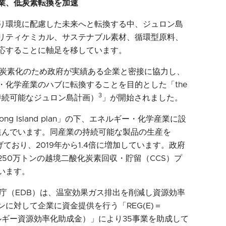
業、低炭素転換を加速
り環境に配慮した未来へと転換する中、ジュロン島
リティケミカル、サステナブル素材、循環型原料、
応することに軸足を移しています。
脱炭素化のため政府が実績ある企業と密接に協力し、
・化学産業のハブに転換することを目的とした「the
3
 plan（持続可能なジュロン島計画）
」が開始されました。
Jurong Island plan」の下、エネルギー・化学産業に設
に進んでいます。同産業の持続可能な製品の生産を
げており、2019年から1.4倍に増加しています。政府
50万トンの越境二酸化炭素回収・貯留（CCS）プ
います。
発庁（EDB）は、温室効果ガス排出を削減し資源効率
に対して企業に資金提供を行う「REG(E)＝
rant（エネルギー資源効率化助成金）」により35事業を助成して