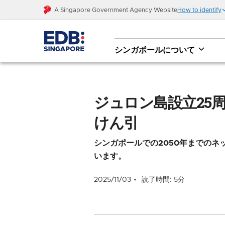
A Singapore Government Agency Website
How to identify
シンガポールについて
ジュロン島設立25周年 、 エネルギー・化
ジュロン島設立25
けん引
シンガポールでの2050年までの
います。
2025/11/03
読了時間: 5分