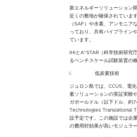
新エネルギーソリューション開
近くの敷地が確保されていま
（SAF）や水素、アンモニア
っており、共有パイプライン
ています。
IHIとA*STAR（科学技術研
るベンチスケール試験装置の
i. 低炭素技術
ジュロン島では、CCUS、電
素ソリューションの実証実験や規
ガポールドル（以下ドル、約74
Technologies Transla
設予定です。この施設では企
の費用対効果が高いモジュラ