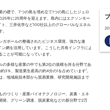
業の礎で、7つの島を埋め立て1つの島にしたジュロ
2025年に25周年を迎えます。島内にはエクソンモー
イト、三井化学など100社以上のグローバルなエネル
20
す。
ンガポールの整備されたビジネス環境、強力な連
ライン網を活用しています。こうした共有インフラによ
ることが可能になっています。
ルの多様な産業の中でも第2位の規模を誇る分野であ
1
）の約3％、製造業生産高の約4分の1を占めています
。
は、地域統括本部から貿易業務、研究開発施設まで
。
ものづくり・産業バイオテクノロジー、炭素・エネ
開発、グリーン調達、脱炭素化などの新分野で2万