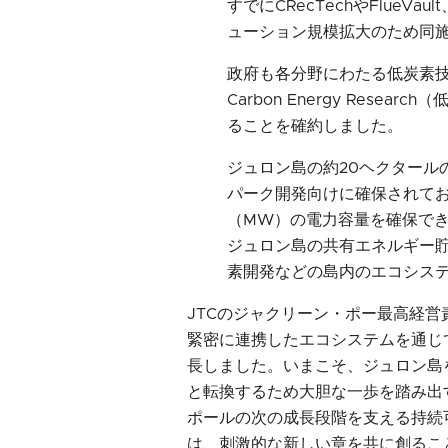
すでにCRecTechやFlueVau
ューション規模拡大のため同
政府も各分野にわたる低炭素技術
Carbon Energy Rese
ることを確約しました。
ジュロン島の約20ヘクタール
パーク開発向けに確保されてお
（MW）の電力容量を確保で
ジュロン島の共有エネルギー
素開発などの島内のエコシス
JTCのジャクリーン・ポー最高経営
緊密に連携したエコシステムを通じ
長しました。いまこそ、ジュロン島
と転換するため大胆な一歩を踏み出
ポールの次の成長段階を支える持続
は、刺激的な新しい章を共に創るこ