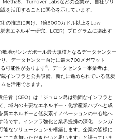
lt、Metha8、Turnover Labsなどの企業が、自社ソリ
施設を活用することに関心を示しています。
の推進に向け、1億8000万ドル以上をLow
arch（低炭素エネルギー研究、LCER）プログラムに拠出す
の敷地がシンガポール最大規模となるデータセンター
り、データセンター向けに最大700メガワット
6
きる可能性があります
。データセンター事業者は、
貯蔵インフラと公共設備、新たに進められている低炭
テムを活用できます。
責任者（CEO）は「ジュロン島は強固なインフラと
て、域内の主要なエネルギー・化学産業ハブへと成
を新エネルギーと低炭素イノベーションの中心地へ
す時です。インフラ強化と業界提携の深化、シンガ
可能なソリューションを構築します。企業の皆様に
とにご参加いただきたいと思います」と語っていま