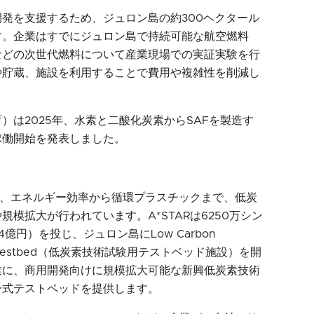
発を支援するため、ジュロン島の約300ヘクタール
す。企業はすでにジュロン島で持続可能な航空燃料
などの次世代燃料について産業現場での実証実験を行
や貯蔵、施設を利用することで費用や複雑性を削減し
究庁）は2025年、水素と二酸化炭素からSAFを製造す
稼働開始を発表しました。
化、エネルギー効率から循環プラスチックまで、低炭
模拡大が行われています。A*STARは6250万シン
億円）を投じ、ジュロン島にLow Carbon
tional Testbed（低炭素技術試験用テストベッド施設）を開
業に、商用開発向けに規模拡大可能な新興低炭素技術
ー式テストベッドを提供します。