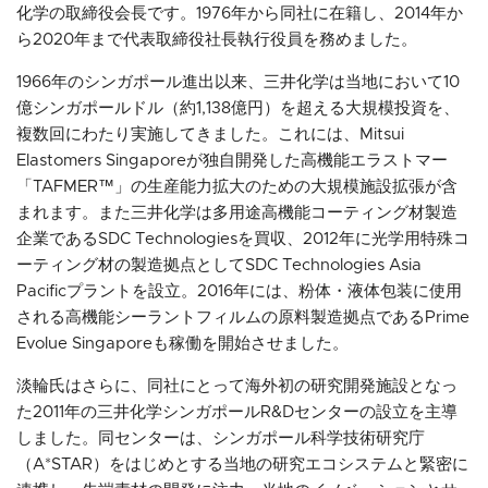
化学の取締役会長です。1976年から同社に在籍し、2014年か
ら2020年まで代表取締役社長執行役員を務めました。
1966年のシンガポール進出以来、三井化学は当地において10
億シンガポールドル（約1,138億円）を超える大規模投資を、
複数回にわたり実施してきました。これには、Mitsui
Elastomers Singaporeが独自開発した高機能エラストマー
「TAFMER™」の生産能力拡大のための大規模施設拡張が含
まれます。また三井化学は多用途高機能コーティング材製造
企業であるSDC Technologiesを買収、2012年に光学用特殊コ
ーティング材の製造拠点としてSDC Technologies Asia
Pacificプラントを設立。2016年には、粉体・液体包装に使用
される高機能シーラントフィルムの原料製造拠点であるPrime
Evolue Singaporeも稼働を開始させました。
淡輪氏はさらに、同社にとって海外初の研究開発施設となっ
た2011年の三井化学シンガポールR&Dセンターの設立を主導
しました。同センターは、シンガポール科学技術研究庁
（A*STAR）をはじめとする当地の研究エコシステムと緊密に