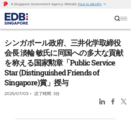
A Singapore Government Agency Website
How to identify
シンガポール政府、三井化学取締役会長 淡輪 敏氏
に同国への多大な貢献を称える国家勲章「Public
シンガポール政府、三井化学取締役
Service Star (Distinguished Friends of
Singapore)賞」授与
会長 淡輪 敏氏に同国への多大な貢献
を称える国家勲章「Public Service
Star (Distinguished Friends of
Singapore)賞」授与
2025/07/03
読了時間: 3分