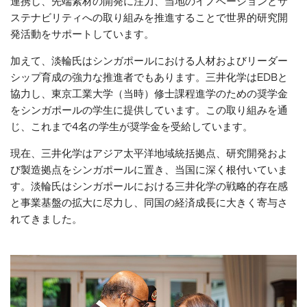
連携し、先端素材の開発に注力、当地のイノベーションとサ
ステナビリティへの取り組みを推進することで世界的研究開
発活動をサポートしています。
加えて、淡輪氏はシンガポールにおける人材およびリーダー
シップ育成の強力な推進者でもあります。三井化学はEDBと
協力し、東京工業大学（当時）修士課程進学のための奨学金
をシンガポールの学生に提供しています。この取り組みを通
じ、これまで4名の学生が奨学金を受給しています。
現在、三井化学はアジア太平洋地域統括拠点、研究開発およ
び製造拠点をシンガポールに置き、当国に深く根付いていま
す。淡輪氏はシンガポールにおける三井化学の戦略的存在感
と事業基盤の拡大に尽力し、同国の経済成長に大きく寄与さ
れてきました。