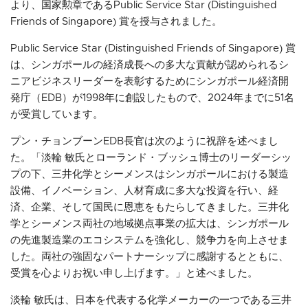
より、国家勲章であるPublic Service Star (Distinguished
Friends of Singapore) 賞を授与されました。
Public Service Star (Distinguished Friends of Singapore) 賞
は、シンガポールの経済成長への多大な貢献が認められるシ
ニアビジネスリーダーを表彰するためにシンガポール経済開
発庁（EDB）が1998年に創設したもので、2024年までに51名
が受賞しています。
プン・チョンブーンEDB長官は次のように祝辞を述べまし
た。「淡輪 敏氏とローランド・ブッシュ博士のリーダーシッ
プの下、三井化学とシーメンスはシンガポールにおける製造
設備、イノベーション、人材育成に多大な投資を行い、経
済、企業、そして国民に恩恵をもたらしてきました。三井化
学とシーメンス両社の地域拠点事業の拡大は、シンガポール
の先進製造業のエコシステムを強化し、競争力を向上させま
した。両社の強固なパートナーシップに感謝するとともに、
受賞を心よりお祝い申し上げます。」と述べました。
淡輪 敏氏は、日本を代表する化学メーカーの一つである三井