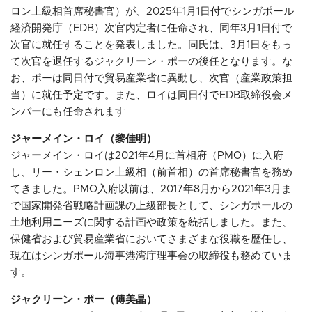
ロン上級相首席秘書官）が、2025年1月1日付でシンガポール
経済開発庁（EDB）次官内定者に任命され、同年3月1日付で
次官に就任することを発表しました。同氏は、3月1日をもっ
て次官を退任するジャクリーン・ポーの後任となります。な
お、ポーは同日付で貿易産業省に異動し、次官（産業政策担
当）に就任予定です。また、ロイは同日付でEDB取締役会メ
ンバーにも任命されます
ジャーメイン・ロイ（黎佳明）
ジャーメイン・ロイは2021年4月に首相府（PMO）に入府
し、リー・シェンロン上級相（前首相）の首席秘書官を務め
てきました。PMO入府以前は、2017年8月から2021年3月ま
で国家開発省戦略計画課の上級部長として、シンガポールの
土地利用ニーズに関する計画や政策を統括しました。また、
保健省および貿易産業省においてさまざまな役職を歴任し、
現在はシンガポール海事港湾庁理事会の取締役も務めていま
す。
ジャクリーン・ポー（傅美晶）