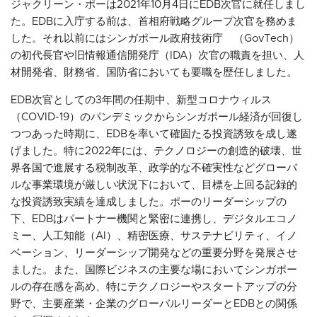
ジャクリーン・ポーは2021年10月4日にEDB次官に就任しまし
た。EDBに入庁する前は、首相府戦略グループ次官を務めま
した。それ以前にはシンガポール政府技術庁 （GovTech）
の初代長官や旧情報通信開発庁（IDA）次官の職責を担い、人
材開発省、財務省、国防省においても要職を歴任しました。
EDB次官としての3年間の任期中、新型コロナウィルス
（COVID-19）のパンデミックからシンガポール経済が回復し
つつあった時期に、EDBを率いて確固たる投資誘致を成し遂
げました。特に2022年には、テクノロジーの創造的破壊、世
界各国で進展する税制改革、政学的な不確実性などグローバ
ルな事業環境が厳しい状況下において、目標を上回る記録的
な投資誘致実績を達成しました。ポーのリーダーシップの
下、EDBはパートナー機関と緊密に連携し、デジタルエコノ
ミー、人工知能（AI）、精密医療、サステナビリティ、イノ
ベーション、リーダーシップ開発などの重要分野を発展させ
ました。また、国際ビジネスの主要な場においてシンガポー
ルの存在感を高め、特にテクノロジーやスタートアップの分
野で、主要産業・企業のグローバルリーダーとEDBとの関係