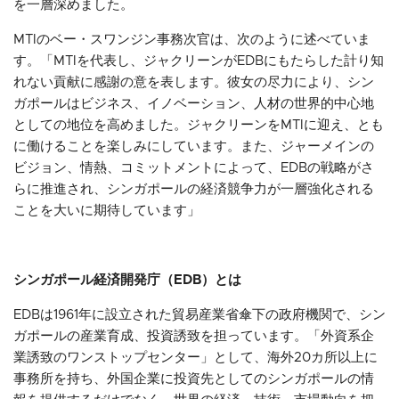
を一層深めました。
MTIのベー・スワンジン事務次官は、次のように述べていま
す。「MTIを代表し、ジャクリーンがEDBにもたらした計り知
れない貢献に感謝の意を表します。彼女の尽力により、シン
ガポールはビジネス、イノベーション、人材の世界的中心地
としての地位を高めました。ジャクリーンをMTIに迎え、とも
に働けることを楽しみにしています。また、ジャーメインの
ビジョン、情熱、コミットメントによって、EDBの戦略がさ
らに推進され、シンガポールの経済競争力が一層強化される
ことを大いに期待しています」
シンガポール経済開発庁（EDB）とは
EDBは1961年に設立された貿易産業省傘下の政府機関で、シン
ガポールの産業育成、投資誘致を担っています。「外資系企
業誘致のワンストップセンター」として、海外20カ所以上に
事務所を持ち、外国企業に投資先としてのシンガポールの情