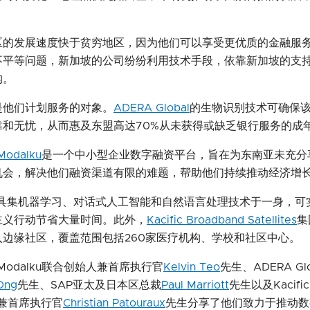
区的发展速度快于贫穷地区，因为他们可以享受更优质的金融服
不平等问题，新加坡的公司纷纷利用技术手段，依靠新加坡的支
沟。
是他们计划服务的对象。
ADERA Global
的生物识别技术可确保
靠和无忧，从而惠及东盟高达70%从未获得或缺乏银行服务的成
 Modalku
是一个中小型企业数字融资平台，旨在为东南亚未充分
机会，解决他们融资渠道有限的难题，帮助他们持续推动经济增
具集机器学习、对话式人工智能和自然语言处理技术于一身，可
主义行动节省大量时间。此外，
Kacific Broadband Satellites
集
入边缘社区，覆盖范围包括260家医疗机构、学校和社区中心
es | Modalku联合创始人兼首席执行官
Kelvin Teo
先生、ADERA Glo
Ong
先生、SAP亚太及日本区总裁
Paul Marriott
先生以及Kacific
始人兼首席执行官
Christian Patouraux
先生分享了他们致力于推动数