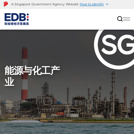
A Singapore Government Agency Website
How to identify
能源与化工产
业