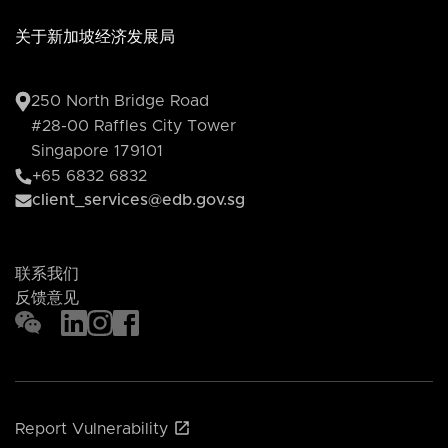
关于新加坡经济发展局
250 North Bridge Road
#28-00 Raffles City Tower
Singapore 179101
+65 6832 6832
client_services@edb.gov.sg
联系我们
反馈意见
Report Vulnerability