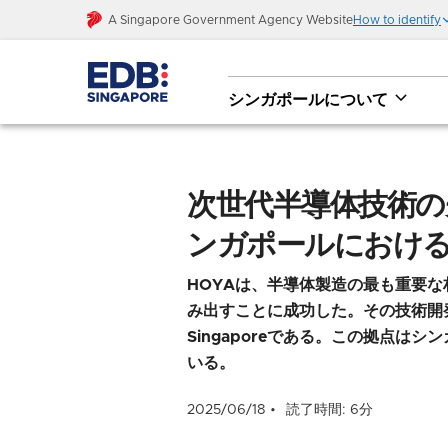
A Singapore Government Agency Website
How to identify
シンガポールについて
次世代半導体技術の先駆者HOYA “グロー
大
次世代半導体技術の
ンガポールにおけ
HOYAは、半導体製造の最も重要
み出すことに成功した。その技術開発の
Singaporeである。この拠点
いる。
2025/06/18
読了時間: 6分