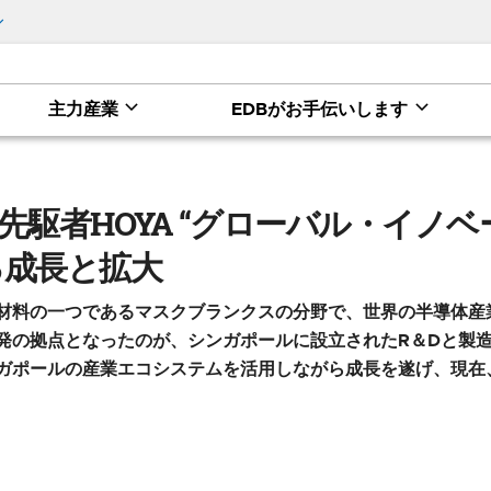
主力産業
EDBがお手伝いします
バル・イノベーションの起点”、シンガポールにおける成
先駆者HOYA “グローバル・イノベ
る成長と拡大
な材料の一つであるマスクブランクスの分野で、世界の半導体産
拠点となったのが、シンガポールに設立されたR＆Dと製造が一体とな
はシンガポールの産業エコシステムを活用しながら成長を遂げ、現