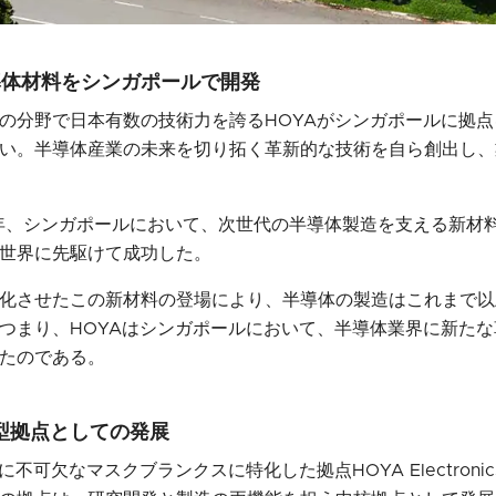
導体材料をシンガポールで開発
の分野で日本有数の技術力を誇るHOYAがシンガポールに拠
い。半導体産業の未来を切り拓く革新的な技術を自ら創出し、
24年、シンガポールにおいて、次世代の半導体製造を支える新材料
世界に先駆けて成功した。
化させたこの新材料の登場により、半導体の製造はこれまで以
つまり、HOYAはシンガポールにおいて、半導体業界に新た
たのである。
型拠点としての発展
不可欠なマスクブランクスに特化した拠点HOYA Electronics 