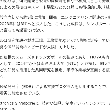
来この拠点は、研究開発と製造の両機能を担う中核拠点として発
Iによる欠陥検出やスマート製造などの分野にも積極的に取り
設立当初から約3倍に増加、開発・エンジニアリング関連の人材
、2023年には31%へと拡大した。こうした成長は、シンガポー
と言っても過言ではない。
ルは研究施設や製造工場、工業団地などが地理的に近接してい
発や製品開発のスピードが大幅に向上した。
た連携のスムーズさもシンガポールの強みであり、HOYAも
として、2024年からは南洋理工大学（NTU）と連携し、同大
などの知見を活用した共同研究を推進。半導体業界が直面する
る。
経済開発庁（EDB）による支援プログラムを活用することで
着実に前進させている。
ectronics Singaporeは、技術や知見、制度といったシン
げている。