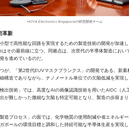
HOYA Electronics Singaporeの研究開発チーム
術革新
小型で高性能な回路を実現するための製造技術の開発が加速し
Singaporeはその最前線に立つ。同拠点は、次世代の半導体製造に
発を進めているのだ。
つが、「第2世代EUVマスクブランクス」の開発である。新素
細構造でありながら、ナノメートル単位での欠陥低減を実現し
陥検出技術」では、高度なAIの画像認識技術を用いたAIDC（
出が難しかった微細な欠陥も特定可能となり、製造の歩留まり
製造プロセス」の面では、化学物質の使用削減や省エネルギー
ガポールの環境目標と調和した持続可能な半導体生産を実現し