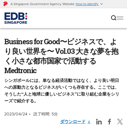
A Singapore Government Agency Website
How to identify
Business for Good〜ビジネスで、より良い世界
を〜 Vol.03 大きな夢を抱く小さな都市国家で活動
Business for Good〜ビジネスで、よ
するMedtronic
り良い世界を〜 Vol.03 大きな夢を抱
く小さな都市国家で活動する
Medtronic
シンガポールには、単なる経済活動ではなく、より良い明日
への原動力となるビジネスがいくつも存在する。ここでは、
そうした“人と地球に優しいビジネス”に取り組む企業をシリ
ーズで紹介する。
2023/04/24
読了時間: 5分
ダウンロード