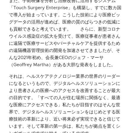
また、手術映像を分析し治療改善に活用するシステム
「Touch Surgery Enterprise」も構築し、すでに数カ国
で導入が始まっています。こうした技術により医療ビッ
グデータの活用が進めば、医療の質のばらつきの低減に
も貢献できると考えています。 さらに、新型コロナ
ウイルス感染症の拡大を受けて、医療従事者が患者さん
に遠隔で医療サービスやバーチャルケアを提供するため
の遠隔機器管理技術の開発を加速させてきましたが、そ
んな2021年初め、会長兼CEOのジェフ・マーサ
（Geoffrey Martha）がある大胆な発表をしました。
それは、ヘルスケアテクノロジー業界の世界のリーダー
になるというもので、デジタルヘルスソリューションに
より患者さんの医療へのアクセスを改善することが最大
の目的です。「すべての人が住む場所に関係なく、最適
な医療にアクセスできる」私たちが目指すのはそんな世
界で、デジタルヘルスソリューションをはじめとする医
療技術の革新により、近い将来必ず実現できると信じて
います。そして革新の第一歩は、私たちが拠点を置くシ