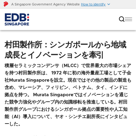
A Singapore Government Agency Website
How to identify
村田製作所：シンガポールから地域成長とイノベー
ションを牽引
村田製作所：シンガポールから地域
成長とイノベーションを牽引
積層セラミックコンデンサ（MLCC）で世界最大の市場シェア
を持つ村田製作所は、 1972 年に初の海外量産工場として子会
社Murata Singaporeを設立。現在ではその他の製品の製造も
含め、マレーシア、フィリピン、ベトナム、タイ、インドに
拠点を持つ。 Murata Singaporeではイノベーションを通じ
た競争力強化やグループ内の知識移転を推進している。村田
製作所グループにおけるシンガポール拠点の重要性や人工知
能（AI）導入について、ヤオ・シンチエ副所長にインタビュ
ーした。