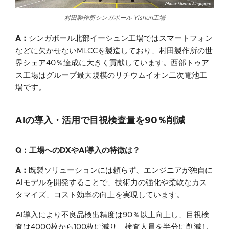
村田製作所シンガポール Yishun工場
A：
シンガポール北部イーシュン工場ではスマートフォン
などに欠かせないMLCCを製造しており、村田製作所の世
界シェア40％達成に大きく貢献しています。西部トゥア
ス工場はグループ最大規模のリチウムイオン二次電池工
場です。
AIの導入・活用で目視検査量を90％削減
Q：工場へのDXやAI導入の特徴は？
A：
既製ソリューションには頼らず、エンジニアが独自に
AIモデルを開発することで、技術力の強化や柔軟なカス
タマイズ、コスト効率の向上を実現しています。
AI導入により不良品検出精度は90％以上向上し、目視検
査は4000枚から100枚に減り、検査人員を半分に削減し