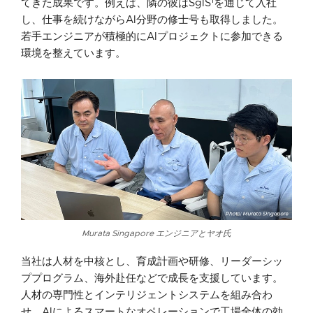
1
てきた成果です。例えば、隣の彼はSgIS
を通じて入社
し、仕事を続けながらAI分野の修士号も取得しました。
若手エンジニアが積極的にAIプロジェクトに参加できる
環境を整えています。
Murata Singapore エンジニアとヤオ氏
当社は人材を中核とし、育成計画や研修、リーダーシッ
ププログラム、海外赴任などで成長を支援しています。
人材の専門性とインテリジェントシステムを組み合わ
せ、AIによるスマートなオペレーションで工場全体の効