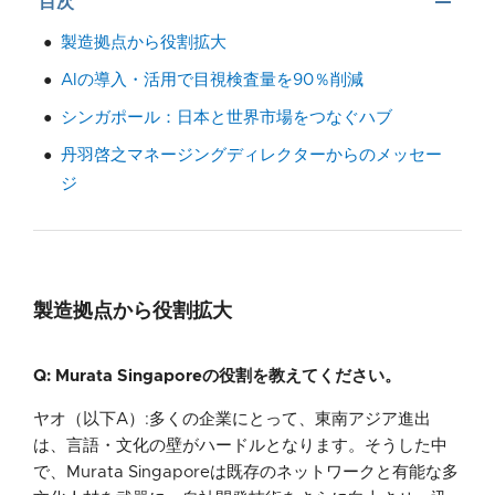
remove
目次
製造拠点から役割拡大
AIの導入・活用で目視検査量を90％削減
シンガポール：日本と世界市場をつなぐハブ
丹羽啓之マネージングディレクターからのメッセー
ジ
製造拠点から役割拡大
Q: Murata Singaporeの役割を教えてください。
ヤオ（以下A）:多くの企業にとって、東南アジア進出
は、言語・文化の壁がハードルとなります。そうした中
で、Murata Singaporeは既存のネットワークと有能な多