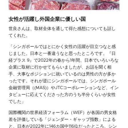
女性が活躍し外国企業に優しい国
世良さんは、取材全体を通して得た感想についても話し
てくれた。
「シンガポールではとにかく女性の活躍が目立つなと感
じました。日本と一番違うなと思ったところです。『日
経プラス 9』で2022年の春から1年間、日本でいろいろな
企業に取材に行かせてもらいましたが、お話を聞く相
手、大事なポジションに就いているのは男性の方が多か
ったです。それが逆にシンガポールでは、シンガポール
金融管理局（(MAS)）やJTCコーポレーションなど、イン
タビューに応えてくださった方のうち半分くらいが女性
でした」
国際機関の世界経済フォーラム（WEF）が各国の男女格
差を評価している「ジェンダー・ギャップ指数」による
と、日本が2022年に146カ国中116位だったところ、シン