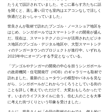
たうえで設計されていました。そこに暮らす方たちに話
を聞くと、蒸し暑い日でも室内はエアコンなしで涼しく
快適だとおっしゃっていました」
世良さんが取材で訪れたプンゴル・ノースショア地区を
はじめ、シンガポールではスマートシティの開発が盛ん
だ。現在は、スマートテクノロジーが活用されたビジネ
ス地区のプンゴル・デジタル地区や、大型スマートシテ
ィのテンガータウンのプロジェクトが進行中。いずれも
2023年中にオープンする予定となっている。
「プンゴルやテンガーの開発の中心を担うシンガポール
の政府機関・住宅開発庁（HDB）のギャラリーも取材で
訪れました。最新のニュータウンの模型やパネルを見な
がら、シンガポールがこれからつくろうとしている街の
ことを詳しく教えていただけて、大変おもしろかったで
す。いまのライフスタイルに合う、住む人のことを大事
に考えた街づくりという印象を受けました」
さらに、世良さんが「今回の取材のなかでも、個人的に