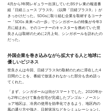
4月から1年間レギュラー出演していたBSテレ東の報道番
組「日経ニュース プラス9」（以降「日経プラス9」）が
きっかけだった。SDGsに取り組む企業を取材するコーナ
ー「SDGs 未来への一歩」でシンガポールの特集が今年3
月に組まれ、そのコーナーのキャスターを務めていた世
良さんは取材のために2月上旬、シンガポールを訪れたの
だった。
外国企業を巻き込みながら拡大する人と地球に
優しいビジネス
世良さんは今回、日経プラス9の取材のために滞在した4
日間のことを、番組で放送されなかった部分も含め語っ
てくれた。
「まず、シンガポールは街がスマートでした。2020年か
ら21年にかけて集合住宅が完成したプンゴル・ノースシ
ョア地区は、冷房の使用を効率化できるよう、地区内の
風の通り方や強さ、日射状況などをシミュレーションし