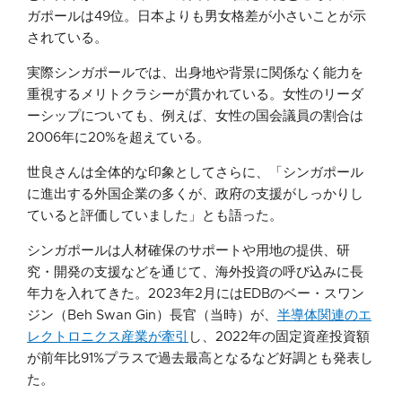
ガポールは49位。日本よりも男女格差が小さいことが示
されている。
実際シンガポールでは、出身地や背景に関係なく能力を
重視するメリトクラシーが貫かれている。女性のリーダ
ーシップについても、例えば、女性の国会議員の割合は
2006年に20%を超えている。
世良さんは全体的な印象としてさらに、「シンガポール
に進出する外国企業の多くが、政府の支援がしっかりし
ていると評価していました」とも語った。
シンガポールは人材確保のサポートや用地の提供、研
究・開発の支援などを通じて、海外投資の呼び込みに長
年力を入れてきた。2023年2月にはEDBのベー・スワン
ジン（Beh Swan Gin）長官（当時）が、
半導体関連のエ
レクトロニクス産業が牽引
し、2022年の固定資産投資額
が前年比91%プラスで過去最高となるなど好調とも発表し
た。