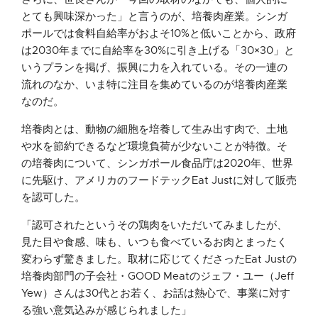
とても興味深かった」と言うのが、培養肉産業。シンガ
ポールでは食料自給率がおよそ10%と低いことから、政府
は2030年までに自給率を30%に引き上げる「30×30」と
いうプランを掲げ、振興に力を入れている。その一連の
流れのなか、いま特に注目を集めているのが培養肉産業
なのだ。
培養肉とは、動物の細胞を培養して生み出す肉で、土地
や水を節約できるなど環境負荷が少ないことが特徴。そ
の培養肉について、シンガポール食品庁は2020年、世界
に先駆け、アメリカのフードテックEat Justに対して販売
を認可した。
「認可されたというその鶏肉をいただいてみましたが、
見た目や食感、味も、いつも食べているお肉とまったく
変わらず驚きました。取材に応じてくださったEat Justの
培養肉部門の子会社・GOOD Meatのジェフ・ユー（Jeff
Yew）さんは30代とお若く、お話は熱心で、事業に対す
る強い意気込みが感じられました」