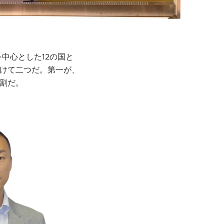
Nを中心とした12の国と
けて二つだ。第一が、
割だ。