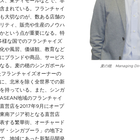
ス、東ティモールなどで、非
含まれている。フランチャイ
も大切なのが、数ある店舗の
リティ、販売や生産のノウハ
かという点が重要になる。特
な多様な国でのフランチャイズ
化や風習、価値観、教育など
にブランドや商品、サービス
なる。麦の穂のシンガポール
麦の穂 Managing Dir
たフランチャイズオーナーの
に、北米を除く全世界での新
を持っている。また、シンガ
ASEAN地域のフランチャイ
直営店を2017年9月にオープ
東南アジア初となる直営店
表する繁華街、オーチャード
ザ・シンガプーラ」の地下2
で、地域にあった新製品開発