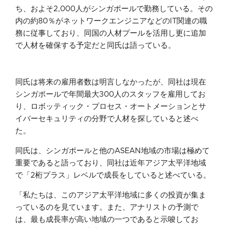
ち、およそ2,000人がシンガポールで勤務している。その
内の約80％がネットワークエンジニアなどのIT関連の職
務に従事しており、同国の人材プールを活用し更に追加
で人材を確保する予定だと同氏は語っている。
同氏は将来の雇用者数は明言しなかったが、同社は現在
シンガポールで年間最大300人のスタッフを雇用してお
り、ロボッティック・プロセス・オートメーションとサ
イバーセキュリティの分野で人材を探していると述べ
た。
同氏は、シンガポールと他のASEAN地域の市場は極めて
重要であると語っており、同社は近年アジア太平洋地域
で「2桁プラス」レベルで成長をしていると述べている。
「私たちは、このアジア太平洋地域に多くの投資が集ま
っているのを見ています。また、アナリストの予測で
は、最も成長率が高い地域の一つであると示唆してお