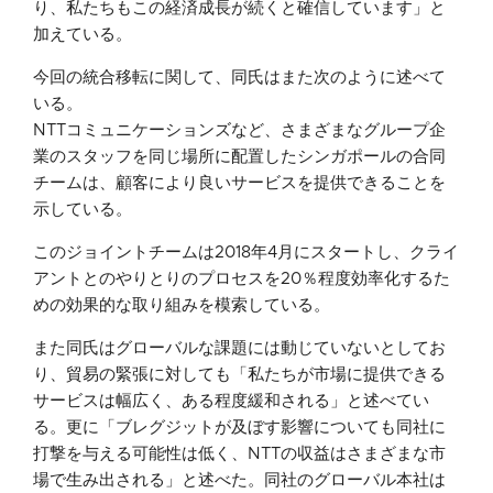
り、私たちもこの経済成長が続くと確信しています」と
加えている。
今回の統合移転に関して、同氏はまた次のように述べて
いる。
NTTコミュニケーションズなど、さまざまなグループ企
業のスタッフを同じ場所に配置したシンガポールの合同
チームは、顧客により良いサービスを提供できることを
示している。
このジョイントチームは2018年4月にスタートし、クライ
アントとのやりとりのプロセスを20％程度効率化するた
めの効果的な取り組みを模索している。
また同氏はグローバルな課題には動じていないとしてお
り、貿易の緊張に対しても「私たちが市場に提供できる
サービスは幅広く、ある程度緩和される」と述べてい
る。更に「ブレグジットが及ぼす影響についても同社に
打撃を与える可能性は低く、NTTの収益はさまざまな市
場で生み出される」と述べた。同社のグローバル本社は