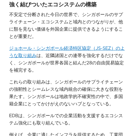
強く結びついたエコシステムの構築
不安定で分断された今日の世界で、シンガポールのサプ
ライチェーン・エコシステムと域内とのつながりが、他
に類を見ない価値を外国企業に提供できるようにするこ
とが重要だ。
ジョホール・シンガポール経済特区協定（JS-SEZ）のよ
うな取り組み
は、近隣諸国との連帯を強化するだけでな
く、シンガポールが世界各国と結んだ28の自由貿易協定
を補完する。
これらの取り組みは、シンガポールのサプライチェーン
の強靭性とシームレスな域内統合の確保に大きな役割を
果たす。シンガポールは地政学的不確実性の中で、多国
籍企業にとってかけがえのないハブとなっている。
EDBは、シンガポールでの企業活動を支援するエコシス
テム強化にも取り組んでいる。
例えば、企業に適したインフラを提供するため、工業団