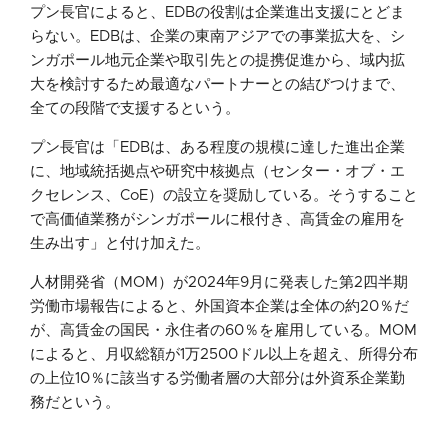
プン長官によると、EDBの役割は企業進出支援にとどま
らない。EDBは、企業の東南アジアでの事業拡大を、シ
ンガポール地元企業や取引先との提携促進から、域内拡
大を検討するため最適なパートナーとの結びつけまで、
全ての段階で支援するという。
プン長官は「EDBは、ある程度の規模に達した進出企業
に、地域統括拠点や研究中核拠点（センター・オブ・エ
クセレンス、CoE）の設立を奨励している。そうすること
で高価値業務がシンガポールに根付き、高賃金の雇用を
生み出す」と付け加えた。
人材開発省（MOM）が2024年9月に発表した第2四半期
労働市場報告によると、外国資本企業は全体の約20％だ
が、高賃金の国民・永住者の60％を雇用している。MOM
によると、月収総額が1万2500ドル以上を超え、所得分布
の上位10％に該当する労働者層の大部分は外資系企業勤
務だという。