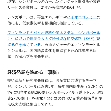
現在、シンガポールのカーボンクレジット取引所や関連
サービス企業数は、21年から倍増の150社だ。
シンガポールは、再生エネルギーや
バイオエコノミー
の
他にも、低炭素技術も積極的に検討している。
フィンランドのバイオ燃料企業ネステは、シンガポール
に生産能力で世界最大の持続可能な航空燃料（SAF）製
造拠点を構えている。
石油メジャーのエクソンモービル
とシェルは、国内脱炭素化を推進するため越境炭素回
収・貯留ハブを開発中だ。
経済発展を進める「頭脳」
技術革新と研究開発推進は、各産業に共通するテーマ
だ。シンガポールは過去5年、毎年国内総生産（GDP）の
1％に相当する約280億シンガポールドル（以下ドル、約3
兆2700億円）を研究開発分野の強化や企業の技術革新拠
点拡大支援に拠出してきた。