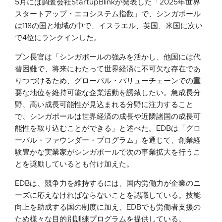
5月には調査会社StartupBlinkが発表した「2025年世界
スタートアップ・エコシステム指数」で、シンガポール
は118の国と地域の中で、イスラエル、英国、米国に次い
で4位にランクインした。
プン長官は「シンガポールの強みを活かし、他国には代
替困難で、将来にわたって世界経済に不可欠な存在であ
りつづけるため、グローバル・バリューチェーンでの重
要な地位を維持可能な企業活動を誘致したい。急成長分
野、高い成長可能性が見込まれる分野に注力すること
で、シンガポールは世界経済の成長や近隣諸国の成長可
能性を取り込むことができる」と述べた。EDBは「グロ
ーバル・ファウンダー・プログラム」を通じて、創業経
験豊かな実業家がシンガポールで次の事業拡大を行うこ
とを奨励しているとも付け加えた。
EDBは、競争力を維持するには、国内労働力が企業のニ
ーズに応えなければならないことを認識している。技能
向上を助成する国の制度に加え、EDBでも労働者支援の
ため様々な目的別訓練プログラムを提供している。