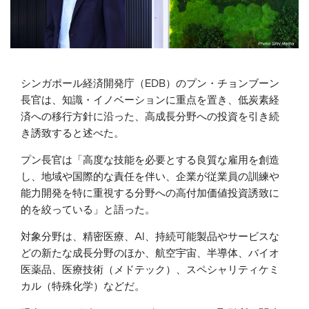
シンガポール経済開発庁（EDB）のプン・チョンブーン
長官は、知識・イノベーションに重点を置き、低炭素経
済への移行方針に沿った、高成長分野への投資を引き続
き誘致すると述べた。
プン長官は「高度な技能を必要とする良質な雇用を創造
し、地域や国際的な責任を伴い、企業が従業員の訓練や
能力開発を特に重視する分野への高付加価値投資誘致に
的を絞っている」と語った。
対象分野は、精密医療、AI、持続可能製品やサービスな
どの新たな成長分野のほか、航空宇宙、半導体、バイオ
医薬品、医療技術（メドテック）、スペシャリティケミ
カル（特殊化学）などだ。