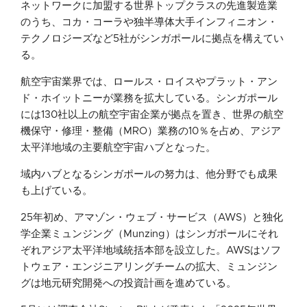
ネットワークに加盟する世界トップクラスの先進製造業
のうち、コカ・コーラや独半導体大手インフィニオン・
テクノロジーズなど5社がシンガポールに拠点を構えてい
る。
航空宇宙業界では、ロールス・ロイスやプラット・アン
ド・ホイットニーが業務を拡大している。シンガポール
には130社以上の航空宇宙企業が拠点を置き、世界の航空
機保守・修理・整備（MRO）業務の10％を占め、アジア
太平洋地域の主要航空宇宙ハブとなった。
域内ハブとなるシンガポールの努力は、他分野でも成果
も上げている。
25年初め、アマゾン・ウェブ・サービス（AWS）と独化
学企業ミュンジング（Munzing）はシンガポールにそれ
ぞれアジア太平洋地域統括本部を設立した。AWSはソフ
トウェア・エンジニアリングチームの拡大、ミュンジン
グは地元研究開発への投資計画を進めている。