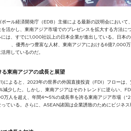
ガポール経済開発庁（EDB）主催による最新の説明会において
性を活かし、東南アジア市場でのプレゼンスを拡大する方法に
は、すでに1,000社以上の日本企業が進出している。日本の企業
性​ ​​​ ​、優秀かつ豊富な人材、東南アジアにおける6億7,00
に活用しているのだ。
ける東南アジアの成長と展望
*1)によると、2023年の世界の外国直接投資（FDI）フローは
%減少した。しかし、東南アジアはそのトレンドに逆らい、FDI
000万人を超え、年間4〜5%の成長率を誇る東南アジア市場（*
っている。さらに、ASEAN諸国は企業誘致のためにビジネ