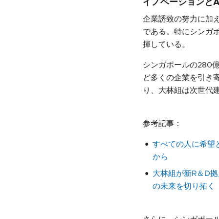
イノベーションとA
​企業誘致の努力に加
である。特にシンガ
揮している。
シンガポールの280
ど多くの企業を引き
り、大林組は次世代
参考記事：
すべての人に希望
から
大林組が新R＆D
の未来を切り拓く