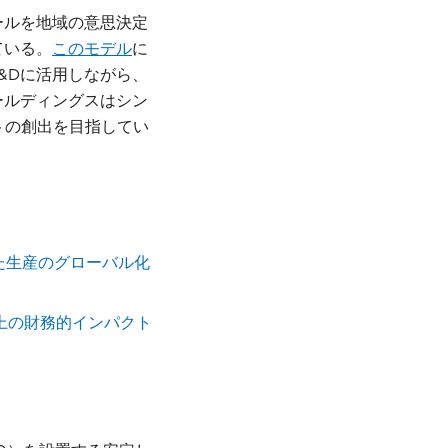
ールを地域の意思決定
ている。
このモデル
に
&Dに活用しながら、
ールディングスはシン
トの創出を目指してい
た生産のグローバル化
上の財務的インパクト