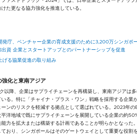
ファストトラック・2024」では、日本企業とスタートアッ
向けた更なる協力強化を推進している。
発庁、ベンチャー企業の育成支援のために3,200万シンガポー
追加出資 企業とスタートアップとのパートナーシップを促進
上げる協業促進の取り組み
の強化と東南アジア
デミック以降、企業はサプライチェーンを再構築し、東南アジアは
ている。特に「チャイナ・プラス・ワン」戦略を採用する企業
ーンのリスクを軽減する拠点として選ばれている。2023年の
平洋地域で既にサプライチェーンを展開している企業の約50
造能力を拡大または構築する計画であることが明らかとなった
しており、シンガポールはそのゲートウェイとして重要な役割