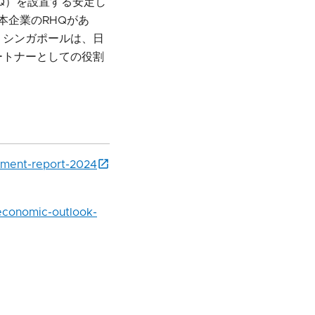
Q）を設置する安定し
本企業のRHQがあ
、シンガポールは、日
ートナーとしての役割
stment-report-2024
economic-outlook-