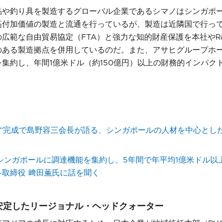
品や釣り具を製造するグローバル企業であるシマノはシンガポ
高付加価値の製造と流通を行っているが、製造は近隣国で行っ
広範な自由貿易協定（FTA）と強力な知的財産保護を本社やR
のある製造拠点を併用しているのだ。また、アサヒグループホ
集約し、年間1億米ドル（約150億円）以上の財務的インパク
場”完成で島野容三会長が語る、シンガポールの人材を中心とし
シンガポールに調達機能を集約し、5年間で年平均1億米ドル以
—取締役 﨑田薫氏に話を聞く
安定したリージョナル・ヘッドクォーター