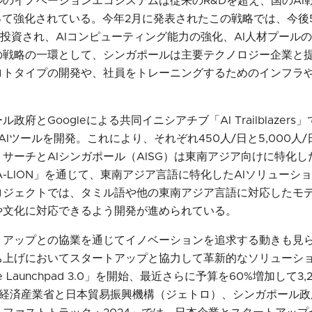
イノベーションエコシステムは従来のR&Dを超え、国のAI戦略「Na
0」によって強化されている。​​今年2月に発表されたこの戦略では、今後
上が投資され、AIコンピューティング能力の強化、AI人材プール
戦略の一環として、​シンガポールは​主要テクノロジー企業​​​​​
ロトタイプの開発や、社員をトレーニングするためのインフラ
府とGoogleによる共同イニシアチブ「AI Trailblazers
AIツールを開発。これにより、それぞれ450人/日と5,000人
サーチとAIシンガポール（AISG）は東南アジア向けに特化
EA-LION」を通じて、東南アジア言語に特化したAIソリュー
ロジェクトでは、タミル語や他の東南アジア言語に対応したモ
や文化に対応できるよう開発が進められている。
トアップとの協業を通じてイノベーションを追求する動きも見ら
ち上げにおいてスタートアップと協力して革新的なソリューシ
nture Launchpad 3.0」を開始、最近さらに予算を60%増加して3
。経済産業省と日本貿易振興機構（ジェトロ）、シンガポール