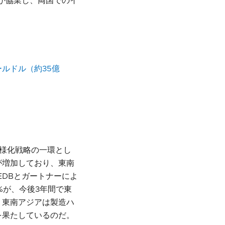
プが協業し、両国でのイ
ルドル（約35億
多様化戦略の一環とし
が増加しており、東南
EDBとガートナーによ
%が、今後3年間で東
。東南アジアは製造ハ
を果たしているのだ。