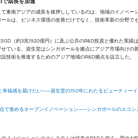
Iで成長を加速
えて東南アジアの成長を後押ししているのは、地域のイノベーシ
ポールは、ビジネス環境の改善だけでなく、技術革新の分野で
億SGD（約3兆1920億円）に及ぶ公共のR&D投資と優れた実
寄せている。資生堂はシンガポールを拠点にアジア市場向けの
建設技術を推進するためのアジア地域のR&D拠点を設立した。
と幸福感を届けたい——資生堂の150年にわたるビューティー
拠点で進めるオープンイノベーション——シンガポールのエコシ