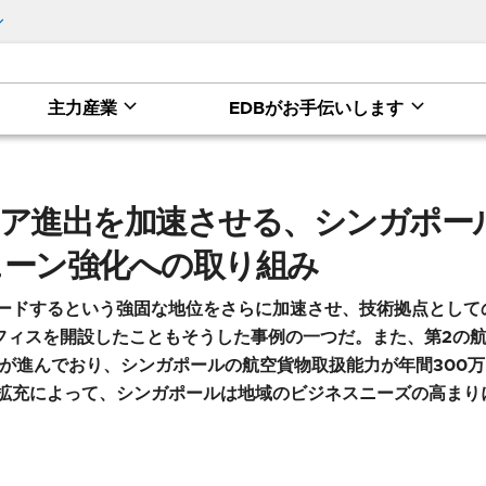
主力産業
EDBがお手伝いします
ンガポールのAIとイノベーション、サプライチェーン
ア進出を加速させる、シンガポール
ェーン強化への取り組み
ードするという強固な地位をさらに加速させ、技術拠点として
オフィスを開設したこともそうした事例の一つだ。また、第2の
設が進んでおり、シンガポールの航空貨物取扱能力が年間300万
拡充によって、シンガポールは地域のビジネスニーズの高まり