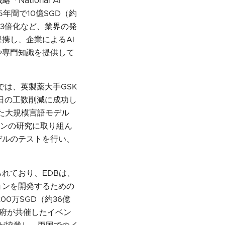
tional AI
5年間で10億SGD（約
の3倍化など、業界の発
と提携し、企業によるAI
や専門知識を提供して
」では、英製薬大手GSK
/日の工数削減に成功し
した大規模言語モデル
ションの研究に取り組ん
デルのテストを行い、
れており、EDBは、
ョンを開発するための
,200万SGD（約36億
政府が共催したイベン