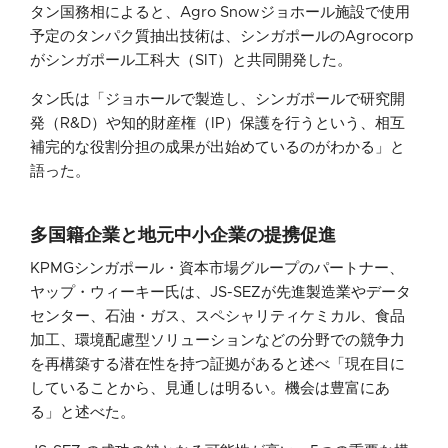
タン国務相によると、Agro Snowジョホール施設で使用
予定のタンパク質抽出技術は、シンガポールのAgrocorp
がシンガポール工科大（SIT）と共同開発した。
タン氏は「ジョホールで製造し、シンガポールで研究開
発（R&D）や知的財産権（IP）保護を行うという、相互
補完的な役割分担の成果が出始めているのがわかる」と
語った。
多国籍企業と地元中小企業の提携促進
KPMGシンガポール・資本市場グループのパートナー、
ヤップ・ウィーキー氏は、JS-SEZが先進製造業やデータ
センター、石油・ガス、スペシャリティケミカル、食品
加工、環境配慮型ソリューションなどの分野での競争力
を再構築する潜在性を持つ証拠があると述べ「現在目に
していることから、見通しは明るい。機会は豊富にあ
る」と述べた。