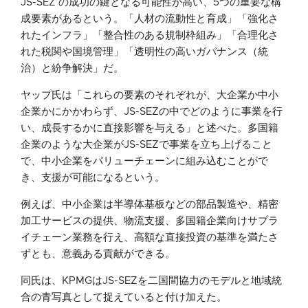
JS-SEZ の成功の鍵となる可能性が高い、5つの重要な構
成要素があるという。「人材の流動性と育成」「強化さ
れたインフラ」「整合性のある規制枠組み」「合理化さ
れた税関や国境管理」「透明性の高いガバナンス（統
治）と紛争解決」だ。
ヤップ氏は「これらの要素のそれぞれが、大企業か中小
企業かにかかわらず、JS-SEZの中でどのように事業を行
い、成長するかに直接影響を与える」と述べた。多国籍
企業のような大企業がJS-SEZで事業を立ち上げること
で、中小企業をバリューチェーンに組み込むことがで
き、支援が可能になるという。
例えば、中小企業は半導体基板などの部品製造や、精密
加工サービスの提供、物流支援、多国籍企業向けサプラ
イチェーン業務を行え、高額な直接投資の基準を満たさ
ずとも、意義ある貢献ができる。
同氏は、KPMGはJS-SEZを二国間協力のモデルと地域統
合の青写真として捉えていると付け加えた。