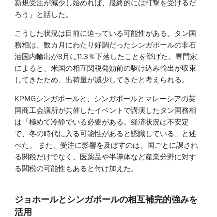
新規受注が減少し始めれば、最終的には打撃を受けるだ
ろう」と話した。
こうした状況は目前に迫っている可能性がある。タン国
務相は、数カ月にわたり好調だったシンガポールの非石
油国内輸出が8月に11.3％下落したことを挙げた。専門家
によると、米国の相互関税発効前の駆け込み輸出が収束
してきたため、出荷量が減少してきたと考えられる。
KPMGシンガポールと、シンガポールとマレーシアの英
国商工会議所が共催したイベントで講演したタン国務相
は「極めて冷静でいる必要がある。経済状況は不安定
で、冬の時代に入る可能性があると認識している」と述
べた。 また、受注に影響を及ぼすのは、国ごとに課され
る関税だけでなく、医薬品や半導体など産業分野に対す
る関税の可能性もあると付け加えた。
ジョホールとシンガポールの相互補完的強みを
活用