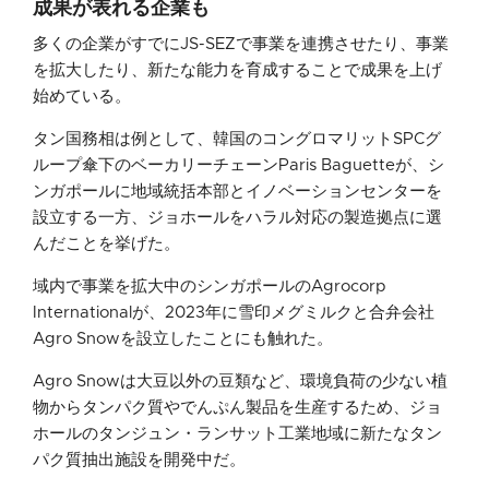
成果が表れる企業も
多くの企業がすでにJS-SEZで事業を連携させたり、事業
を拡大したり、新たな能力を育成することで成果を上げ
始めている。
タン国務相は例として、韓国のコングロマリットSPCグ
ループ傘下のベーカリーチェーンParis Baguetteが、シ
ンガポールに地域統括本部とイノベーションセンターを
設立する一方、ジョホールをハラル対応の製造拠点に選
んだことを挙げた。
域内で事業を拡大中のシンガポールのAgrocorp
Internationalが、2023年に雪印メグミルクと合弁会社
Agro Snowを設立したことにも触れた。
Agro Snowは大豆以外の豆類など、環境負荷の少ない植
物からタンパク質やでんぷん製品を生産するため、ジョ
ホールのタンジュン・ランサット工業地域に新たなタン
パク質抽出施設を開発中だ。